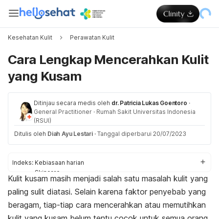
Kesehatan Kulit
Perawatan Kulit
Cara Lengkap Mencerahkan Kulit
yang Kusam
Ditinjau secara medis oleh
dr. Patricia Lukas Goentoro
·
General Practitioner
·
Rumah Sakit Universitas Indonesia
(RSUI)
Ditulis oleh
Diah Ayu Lestari
·
Tanggal diperbarui 20/07/2023
Indeks:
Kebiasaan harian
Skincare
Kulit kusam masih menjadi salah satu masalah kulit yang
Perawatan mandi
paling sulit diatasi. Selain karena faktor penyebab yang
Perawatan klinik
beragam, tiap-tiap cara mencerahkan atau memutihkan
kulit yang kusam belum tentu cocok untuk semua orang.