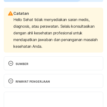
Catatan
Hello Sehat tidak menyediakan saran medis,
diagnosis, atau perawatan. Selalu konsultasikan
dengan ahli kesehatan profesional untuk
mendapatkan jawaban dan penanganan masalah
kesehatan Anda.
SUMBER
How to safely exfoliate at home. (2023). Retrieved 
11 May 2023, from 
RIWAYAT PENGERJAAN
https://www.aad.org/public/everyday-care/skin-
care-secrets/routine/safely-exfoliate-at-home
Versi Terbaru
11/05/2023