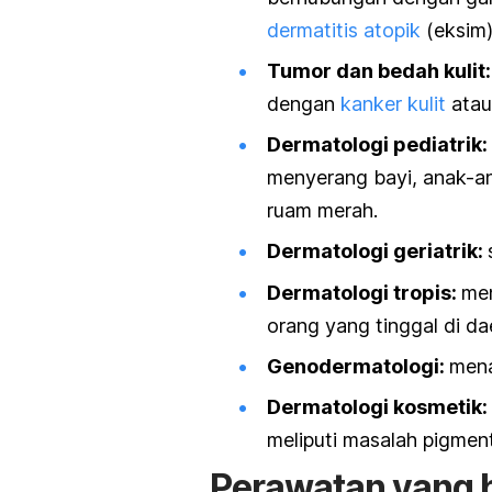
dermatitis atopik
(eksim)
Tumor dan bedah kulit
dengan
kanker kulit
atau
Dermatologi pediatrik:
menyerang bayi, anak-anak
ruam merah.
Dermatologi geriatrik:
Dermatologi tropis:
men
orang yang tinggal di da
Genodermatologi:
mena
Dermatologi kosmetik:
meliputi masalah pigmenta
Perawatan yang b