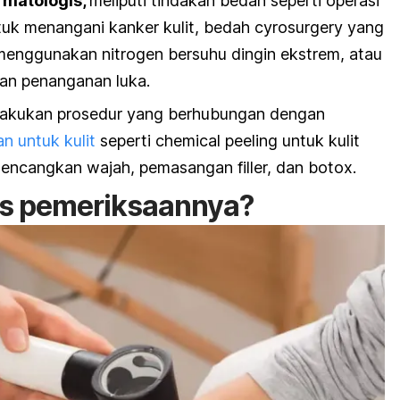
rmatologis,
meliputi tindakan bedah seperti operasi
uk menangani kanker kulit, bedah
cyrosurgery
yang
enggunakan nitrogen bersuhu dingin ekstrem, atau
an penanganan luka.
akukan prosedur yang berhubungan dengan
n untuk kulit
seperti
chemical peeling
untuk kulit
encangkan wajah, pemasangan filler, dan botox.
s pemeriksaannya?