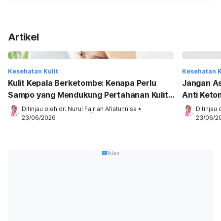
Artikel
Kesehatan Kulit
Kesehatan K
Kulit Kepala Berketombe: Kenapa Perlu
Jangan Asa
Sampo yang Mendukung Pertahanan Kulit
Anti Ketom
Kepala?
Ditinjau oleh 
dr. Nurul Fajriah Afiatunnisa
•
Ditinjau 
23/06/2026
23/06/2
Iklan