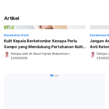
Artikel
Kesehatan Kulit
Kesehatan K
Kulit Kepala Berketombe: Kenapa Perlu
Jangan Asa
Sampo yang Mendukung Pertahanan Kulit
Anti Ketom
Kepala?
Ditinjau oleh 
dr. Nurul Fajriah Afiatunnisa
•
Ditinjau 
23/06/2026
23/06/2
Iklan