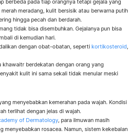
ap berbeda pada tiap orangnya tetapi gejala yang
 merah meradang, kulit bersisik atau
berwarna putih
ering hingga pecah dan berdarah.
emang tidak bisa disembuhkan. Gejalanya pun bisa
bali di kemudian hari.
ndalikan dengan obat-obatan, seperti
kortikosteroid
,
rlu khawaitr berdekatan dengan orang yang
nyakit kulit ini sama sekali tidak menular meski
t yang menyebabkan kemerahan pada wajah. Kondisi
h terlihat dengan jelas di wajah.
cademy of Dermatology
, para ilmuwan masih
ang menyebabkan
rosacea
. Namun, sistem kekebalan