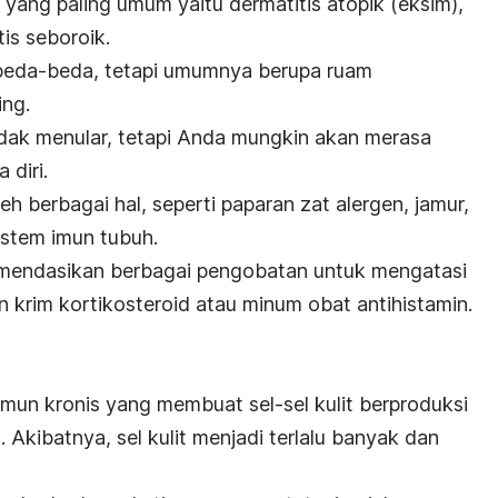
i yang paling umum yaitu dermatitis atopik (eksim),
is seboroik.
berbeda-beda, tetapi umumnya berupa ruam
ing.
 tidak menular, tetapi Anda mungkin akan merasa
 diri.
eh berbagai hal, seperti paparan zat alergen, jamur,
istem imun tubuh.
mendasikan berbagai pengobatan untuk mengatasi
n krim kortikosteroid atau minum obat antihistamin.
mun kronis yang membuat sel-sel kulit berproduksi
i. Akibatnya, sel kulit menjadi terlalu banyak dan