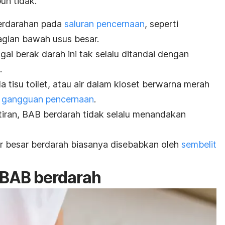
un tidak.
erdarahan pada
saluran pencernaan
, seperti
agian bawah usus besar.
agai
berak
darah ini tak selalu ditandai dengan
.
 tisu toilet, atau air dalam kloset berwarna merah
ya gangguan pencernaan
.
iran, BAB berdarah
tidak selalu menandakan
r besar berdarah biasanya disebabkan oleh
sembelit
 BAB berdarah