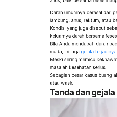
anus, baik bersama feses maup
Darah umumnya berasal dari p
lambung, anus, rektum, atau b
Kondisi yang juga disebut seb
keluarnya darah bersama feses
Bila Anda mendapati darah pada
muda, ini juga
gejala terjadin
Meski sering memicu kekhawat
masalah kesehatan serius.
Sebagian besar kasus buang ai
atau wasir.
Tanda dan gejala