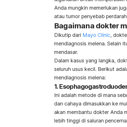
Anda mungkin memerlukan juga
atau tumor penyebab perdaraha
Bagaimana dokter me
Dikutip dari
Mayo Clinic
, dokt
mendiagnosis melena. Selain i
mendasar.
Dalam kasus yang langka, dok
seluruh usus kecil. Berikut ad
mendiagnosis melena:
1. Esophagogastroduode
Ini adalah metode di mana seb
dan cahaya dimasukkan ke mulu
akan membantu dokter Anda m
lebih tinggi di saluran pencern