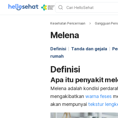
Kesehatan Pencernaan
Gangguan Penc
Melena
Definisi
Tanda dan gejala
Pe
rumah
Definisi
Apa itu penyakit mel
Melena adalah kondisi perdarah
mengakibatkan
warna feses
me
akan mempunyai
tekstur lengk