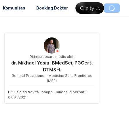
Komunitas
Booking Dokter
Ditinjau secara medis oleh
dr. Mikhael Yosia, BMedSci, PGCert,
DTM&H.
General Practitioner · Medicine Sans Frontières
(MSF)
Ditulis oleh
Novita Joseph
·
Tanggal diperbarui
07/01/2021