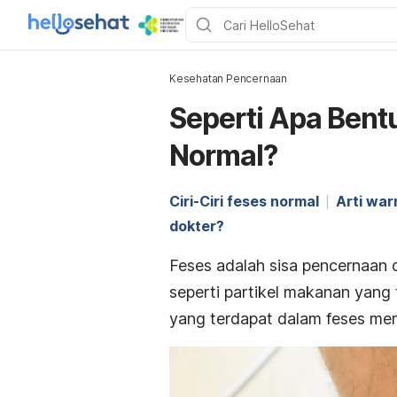
Kesehatan Pencernaan
Seperti Apa Bent
Normal?
Ciri-Ciri feses normal
Arti war
dokter?
Feses adalah sisa pencernaan d
seperti partikel makanan yang 
yang terdapat dalam feses mem