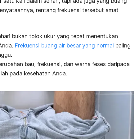
 satu kali dalam sehari, tapi ada juga yang buang
enyataannya, rentang frekuensi tersebut amat
hari bukan tolok ukur yang tepat menentukan
 Anda.
Frekuensi buang air besar yang normal
paling
nggu.
rubahan bau, frekuensi, dan warna feses daripada
salah pada kesehatan Anda.