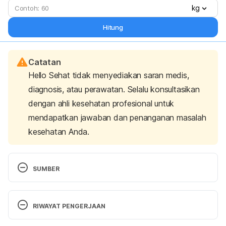
kg
Hitung
Catatan
Hello Sehat tidak menyediakan saran medis,
diagnosis, atau perawatan. Selalu konsultasikan
dengan ahli kesehatan profesional untuk
mendapatkan jawaban dan penanganan masalah
kesehatan Anda.
SUMBER
Abdominal pain. (2020). Retrieved 1 December 
2020, from 
RIWAYAT PENGERJAAN
https://medlineplus.gov/ency/article/003120.htm
Versi Terbaru