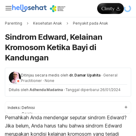
Parenting
Kesehatan Anak
Penyakit pada Anak
Sindrom Edward, Kelainan
Kromosom Ketika Bayi di
Kandungan
Ditinjau secara medis oleh
dr. Damar Upahita
·
General
Practitioner
·
None
Ditulis oleh
Adhenda Madarina
·
Tanggal diperbarui 26/01/2024
Indeks:
Definisi
Gejala
Pernahkah Anda mendengar seputar sindrom Edward?
Penyebab
Jika belum, Anda harus tahu bahwa sindrom Edward
Faktor risiko
Diagnosis
merupakan kondisi kelainan kromosom yang terjadi