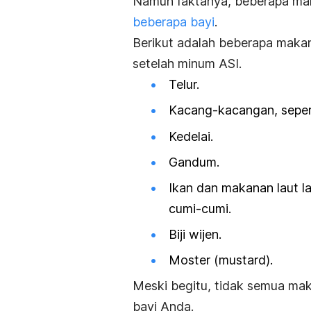
Namun faktanya, beberapa mak
beberapa bayi
.
Berikut adalah beberapa makan
setelah minum ASI.
Telur.
Kacang-kacangan, sepert
Kedelai.
Gandum.
Ikan dan makanan laut lai
cumi-cumi.
Biji wijen.
Moster (
mustard
).
Meski begitu, tidak semua mak
bayi Anda.