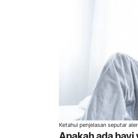
Ketahui penjelasan seputar aler
A
pakah ada bayi y