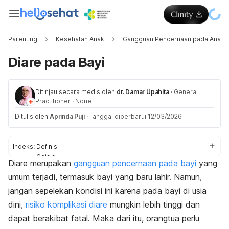
Parenting
Kesehatan Anak
Gangguan Pencernaan pada Anak
Diare pada Bayi
Ditinjau secara medis oleh
dr. Damar Upahita
·
General
Practitioner
·
None
Ditulis oleh
Aprinda Puji
·
Tanggal diperbarui 12/03/2026
Indeks:
Definisi
Gejala
Diare merupakan
gangguan pencernaan pada bayi
yang
Penyebab
umum terjadi, termasuk bayi yang baru lahir. Namun,
Komplikasi
Pengobatan
jangan sepelekan kondisi ini karena pada bayi di usia
dini,
risiko komplikasi diare
mungkin lebih tinggi dan
dapat berakibat fatal. Maka dari itu, orangtua perlu