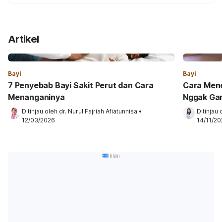
Artikel
Bayi
Bayi
7 Penyebab Bayi Sakit Perut dan Cara
Cara Mene
Menanganinya
Nggak Ga
Ditinjau oleh 
dr. Nurul Fajriah Afiatunnisa
•
Ditinjau 
12/03/2026
14/11/20
Iklan