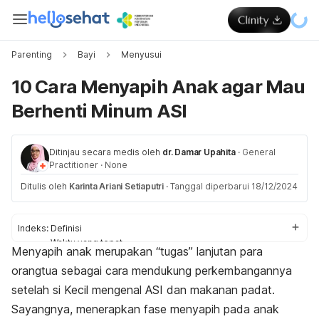
Parenting
Bayi
Menyusui
10 Cara Menyapih Anak agar Mau
Berhenti Minum ASI
Ditinjau secara medis oleh
dr. Damar Upahita
·
General
Practitioner
·
None
Ditulis oleh
Karinta Ariani Setiaputri
·
Tanggal diperbarui 18/12/2024
Indeks:
Definisi
Waktu yang tepat
Menyapih anak merupakan “tugas” lanjutan para
Tanda siap
orangtua sebagai cara mendukung perkembangannya
Cara
setelah si Kecil mengenal ASI dan makanan padat.
Sayangnya, menerapkan fase menyapih pada anak