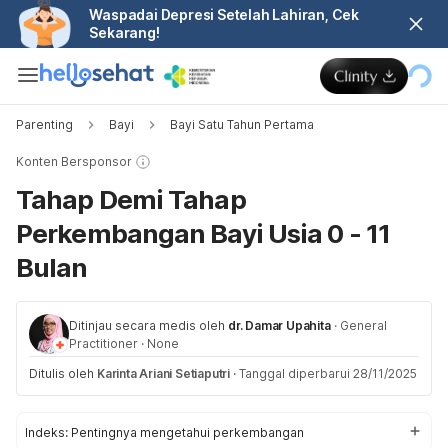
Waspadai Depresi Setelah Lahiran, Cek
Sekarang!
Parenting
Bayi
Bayi Satu Tahun Pertama
Konten Bersponsor
Tahap Demi Tahap
Perkembangan Bayi Usia 0 - 11
Bulan
Ditinjau secara medis oleh
dr. Damar Upahita
·
General
Practitioner
·
None
Ditulis oleh
Karinta Ariani Setiaputri
·
Tanggal diperbarui 28/11/2025
Indeks:
Pentingnya mengetahui perkembangan