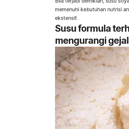
Bila terjadi demikian, susu soy
memenuhi kebutuhan nutrisi ana
ekstensif.
Susu formula terh
mengurangi gejala