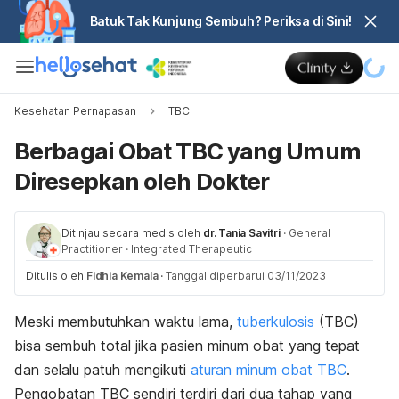
Batuk Tak Kunjung Sembuh? Periksa di Sini!
Kesehatan Pernapasan
TBC
Berbagai Obat TBC yang Umum
Diresepkan oleh Dokter
Ditinjau secara medis oleh
dr. Tania Savitri
·
General
Practitioner
·
Integrated Therapeutic
Ditulis oleh
Fidhia Kemala
·
Tanggal diperbarui 03/11/2023
Meski membutuhkan waktu lama,
tuberkulosis
(TBC)
bisa sembuh total jika pasien minum obat yang tepat
dan selalu patuh mengikuti
aturan minum obat TBC
.
Pengobatan TBC sendiri terdiri dari dua tahap yang