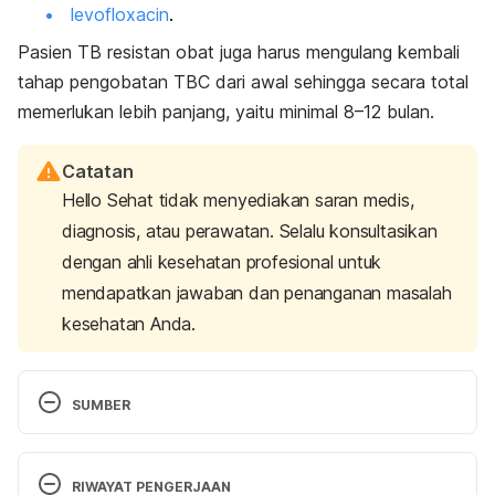
levofloxacin
.
Pasien TB resistan obat juga harus mengulang kembali
tahap pengobatan TBC dari awal
sehingga secara total
memerlukan lebih panjang, yaitu minimal 8–12 bulan.
Catatan
Hello Sehat tidak menyediakan saran medis,
diagnosis, atau perawatan. Selalu konsultasikan
dengan ahli kesehatan profesional untuk
mendapatkan jawaban dan penanganan masalah
kesehatan Anda.
SUMBER
Indonesia, P. D. P. (2006). Pedoman diagnosis dan 
penatalaksanaan tuberkulosis di Indonesia. 
Jakarta: 
RIWAYAT PENGERJAAN