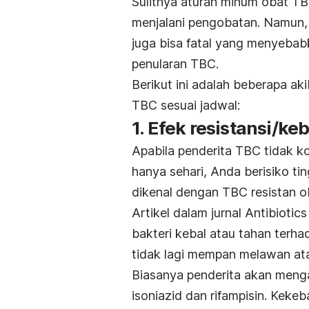
Sulitnya aturan minum obat T
menjalani pengobatan. Namun,
juga bisa fatal yang menyeba
penularan TBC.
Berikut ini adalah beberapa ak
TBC sesuai jadwal:
1. Efek resistansi/ke
Apabila penderita TBC tidak ko
hanya sehari, Anda berisiko tin
dikenal dengan TBC resistan o
Artikel dalam jurnal
Antibiotic
bakteri kebal atau tahan terha
tidak lagi mempan melawan ata
Biasanya penderita akan mengal
isoniazid dan rifampisin. Keke