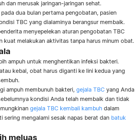
h dan merusak jaringan-jaringan sehat.
na pada dua bulan pertama pengobatan, pasien
ndisi TBC yang dialaminya berangsur membaik.
 penderita menyepelekan aturan pengobatan TBC
 kuat melakukan aktivitas tanpa harus minum obat.
ala
bih ampuh untuk menghentikan infeksi bakteri.
tau kebal, obat harus diganti ke lini kedua yang
sembuh.
agi ampuh membunuh bakteri,
gejala TBC
yang Anda
sebelumnya kondisi Anda telah membaik dan tidak
kemungkinan
gejala TBC kembali kambuh
dalam
rti sering mengalami sesak napas berat dan
batuk
bih meluas