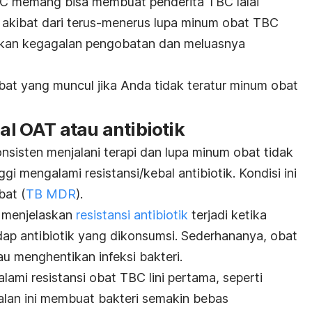
BC memang bisa membuat penderita TBC lalai
 akibat dari terus-menerus lupa minum obat TBC
bkan kegagalan pengobatan dan meluasnya
ibat yang muncul jika Anda tidak teratur minum obat
bal OAT atau antibiotik
nsisten menjalani terapi dan lupa minum obat tidak
ggi mengalami resistansi/kebal antibiotik. Kondisi ini
bat (
TB MDR
).
s
menjelaskan
resistansi antibiotik
terjadi ketika
dap antibiotik yang dikonsumsi. Sederhananya, obat
u menghentikan infeksi bakteri.
ami resistansi obat TBC lini pertama, seperti
balan ini membuat bakteri semakin bebas