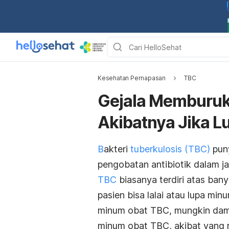
Kesehatan Pernapasan
TBC
Gejala Memburuk 
Akibatnya Jika 
B
akteri
tuberkulosis (TBC)
puny
pengobatan antibiotik dalam ja
TBC
biasanya terdiri atas ban
pasien bisa lalai atau lupa min
minum obat TBC, mungkin dampa
minum obat TBC, akibat yang