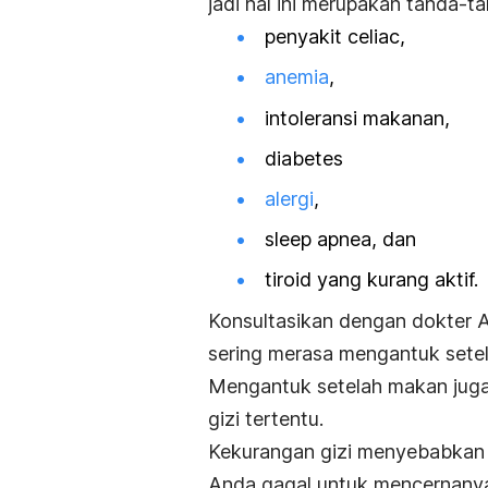
jadi hal ini merupakan tanda-ta
penyakit celiac,
anemia
,
intoleransi makanan,
diabetes
alergi
,
sleep apnea
, dan
tiroid yang kurang aktif.
Konsultasikan dengan dokter An
sering merasa mengantuk sete
Mengantuk setelah makan juga
gizi tertentu.
Kekurangan gizi menyebabkan 
Anda gagal untuk mencernany