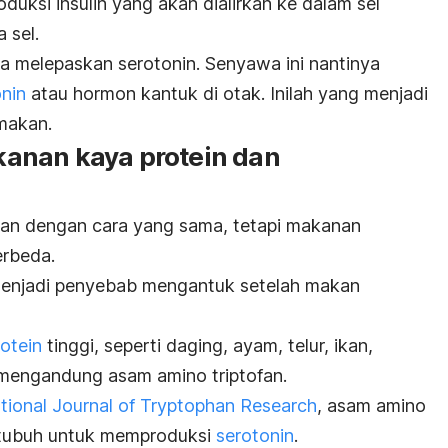
uksi insulin yang akan dialirkan ke dalam sel
 sel.
ga melepaskan serotonin.
Senyawa ini nantinya
nin
atau hormon kantuk di otak.
Inilah yang menjadi
makan.
anan kaya protein dan
n dengan cara yang sama, tetapi makanan
erbeda.
menjadi penyebab mengantuk setelah makan
rotein
tinggi, seperti daging, ayam, telur, ikan,
 mengandung asam amino triptofan.
ational Journal of Tryptophan Research
, asam amino
h tubuh untuk memproduksi
serotonin
.