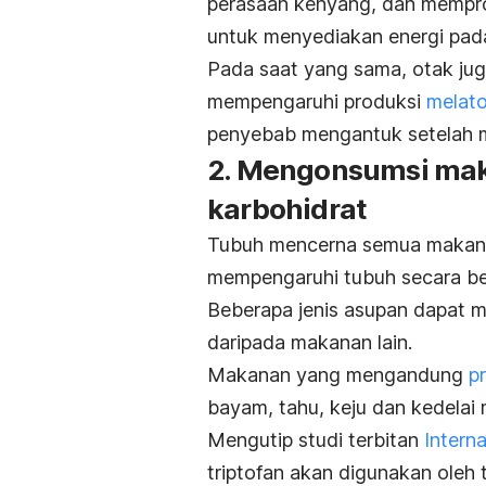
perasaan kenyang, dan memprod
untuk menyediakan energi pada
Pada saat yang sama, otak ju
mempengaruhi produksi
melato
penyebab mengantuk setelah 
2. Mengonsumsi mak
karbohidrat
Tubuh mencerna semua makana
mempengaruhi tubuh secara b
Beberapa jenis asupan dapat 
daripada makanan lain.
Makanan yang mengandung
p
bayam, tahu, keju dan kedelai
Mengutip studi terbitan
Intern
triptofan akan digunakan ole