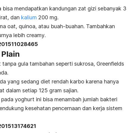
da bisa mendapatkan kandungan zat gizi sebanyak 3
drat, dan
kalium
200 mg.
ama
oat, quinoa
, atau buah-buahan. Tambahkan
urnya lebih
creamy
.
201511028465
 Plain
 tanpa gula tambahan seperti sukrosa, Greenfields
nda.
nda yang sedang diet rendah karbo karena hanya
 dalam setiap 125 gram sajian.
k pada yoghurt ini bisa menambah jumlah bakteri
mendukung kesehatan pencernaan dan kerja sistem
201513174621