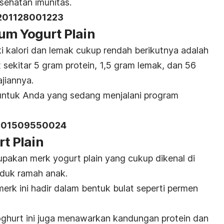
sehatan imunitas.
201128001223
um Yogurt Plain
i kalori dan lemak cukup rendah berikutnya adalah
 sekitar 5 gram protein, 1,5 gram lemak, dan 56
ajiannya.
 untuk Anda yang sedang menjalani program
201509550024
rt Plain
rupakan
merk
yogurt plain
yang cukup dikenal di
oduk ramah anak.
merk
ini hadir dalam bentuk bulat seperti permen
yoghurt ini juga menawarkan kandungan protein dan