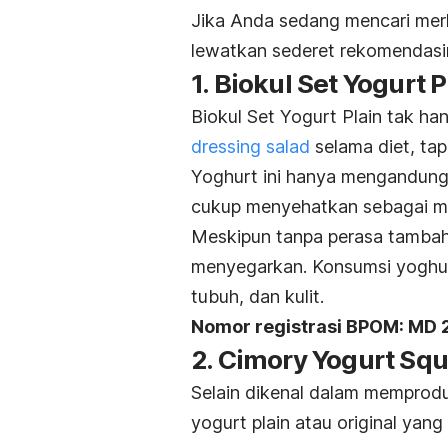
Jika Anda sedang mencari
me
lewatkan sederet rekomendasin
1. Biokul Set Yogurt P
Biokul Set Yogurt Plain tak h
dressing
salad
selama diet, tap
Yoghurt ini hanya mengandung
cukup menyehatkan sebagai m
Meskipun tanpa perasa tambahan
menyegarkan. Konsumsi yoghurt
tubuh, dan kulit.
Nomor registrasi BPOM:
MD 
2. Cimory Yogurt Squ
Selain dikenal dalam memprodu
yogurt plain
atau
original
yang 