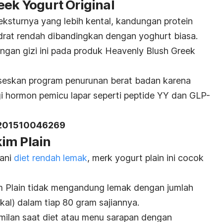
eek Yogurt Original
ksturnya yang lebih kental, kandungan protein
idrat rendah dibandingkan dengan yoghurt biasa.
gan gizi ini pada produk Heavenly Blush Greek
kseskan program penurunan berat badan karena
 hormon pemicu lapar seperti peptide YY dan GLP-
201510046269
im Plain
lani
diet rendah lemak
,
merk
yogurt plain
ini cocok
 Plain tidak mengandung lemak dengan jumlah
kal) dalam tiap 80 gram sajiannya.
amilan saat diet atau menu sarapan dengan