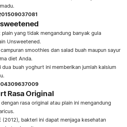
n madu.
201509037081
 Unsweetened
 plain
yang tidak mengandung banyak gula
lain Unsweetened.
k campuran
smoothies
dan salad buah maupun sayur
ma diet Anda.
 dua buah yoghurt ini memberikan jumlah kalsium
u.
204309637009
t Rasa Original
 dengan rasa
original
atau
plain
ini mengandung
aricus.
E
(2012), bakteri ini dapat menjaga kesehatan