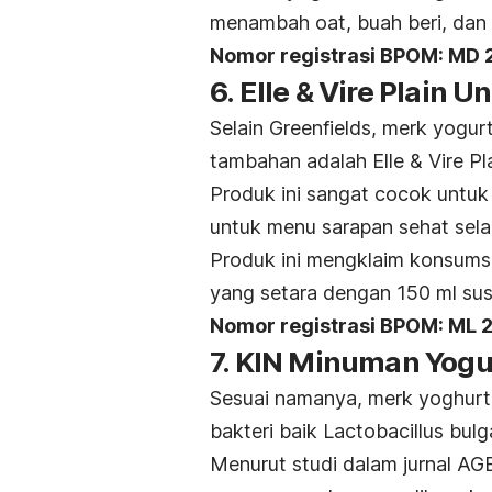
menambah
oat
, buah beri, da
Nomor registrasi BPOM:
MD 
6. Elle & Vire Plain
Selain Greenfields,
merk
yogurt
tambahan adalah Elle & Vire P
Produk ini sangat cocok untu
untuk menu sarapan sehat sela
Produk ini mengklaim konsumsi
yang setara dengan 150 ml sus
Nomor registrasi BPOM:
ML 
7. KIN Minuman Yogur
Sesuai namanya,
merk
yoghurt
bakteri baik
Lactobacillus bulg
Menurut studi dalam jurnal
AG