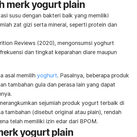
ih
merk
yogurt plain
asi susu dengan bakteri baik yang memiliki
mlah zat gizi serta mineral, seperti protein dan
rition Reviews
(2020), mengonsumsi yoghurt
 frekuensi dan tingkat keparahan diare maupun
a asal memilih
yoghurt
. Pasalnya, beberapa produk
ngan tambahan gula dan perasa lain yang dapat
nnya.
ah merangkumkan sejumlah produk
yogurt
terbaik di
asa tambahan (disebut
original atau plain),
rendah
na telah memiliki izin edar dari BPOM.
merk
yogurt plain