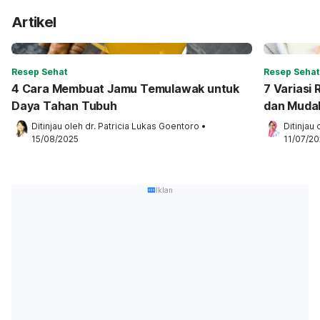
Artikel
Resep Sehat
Resep Sehat
4 Cara Membuat Jamu Temulawak untuk
7 Variasi
Daya Tahan Tubuh
dan Muda
Ditinjau oleh 
dr. Patricia Lukas Goentoro
•
Ditinjau 
15/08/2025
11/07/2
Iklan