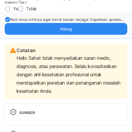
Diabetes Tipe 2
Ya
Tidak
Ikuti terus infonya agar berat badan terjaga: Dapatkan update
dari pakar mengenai dukungan dan perawatan berat badan
Hitung
langsung ke inbox Anda.
Catatan
Hello Sehat tidak menyediakan saran medis,
diagnosis, atau perawatan. Selalu konsultasikan
dengan ahli kesehatan profesional untuk
mendapatkan jawaban dan penanganan masalah
kesehatan Anda.
SUMBER
Rahmat, E., Lee, J., & Kang, Y. (2021). Javanese 
turmeric (Curcuma xanthorrhiza Roxb.): 