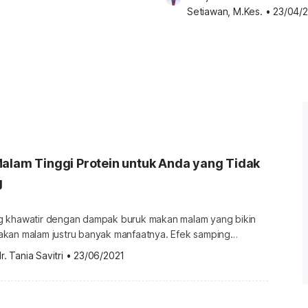
Setiawan, M.Kes.
•
23/04/
alam Tinggi Protein untuk Anda yang Tidak
g
g khawatir dengan dampak buruk makan malam yang bikin
kan malam justru banyak manfaatnya. Efek samping
i makan malam justru Anda dapatkan dari menu makan
r. Tania Savitri
•
23/06/2021
ri tinggi. Untuk menangkalnya, isilah piring makan malam
n tinggi protein. Protein adalah salah satu pilar nutrisi
makan kita […]