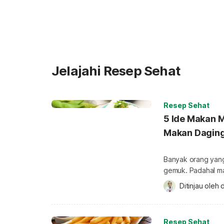
Jelajahi Resep Sehat
Resep Sehat
5 Ide Makan M
Makan Dagin
Banyak orang yan
gemuk. Padahal ma
menggemukkan dar
Ditinjau oleh 
d
malam yang berkalo
Anda dengan makana
utama dalam menu 
Resep Sehat