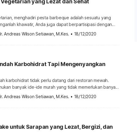
 Vegetarian yang Lezat dan Sehat
tarian, menghadiri pesta barbeque adalah sesuatu yang
anganlah khawatir, Anda juga dapat berpartisipasi dengan
untuk Anda sendiri. Dengan begitu, pesta barbeque akan
r. Andreas Wilson Setiawan, M.Kes.
•
18/12/2020
enangkan untuk Anda. Selain itu, Anda juga dapat belajar
 memodifikasi makanan agar tidak terlihat membosankan.
, burger vegetarian ini juga lezat dan […]
ndah Karbohidrat Tapi Mengenyangkan
h karbohidrat tidak perlu datang dari restoran mewah.
ukan banyak ide-ide murah yang tidak memerlukan banyak
beberapa resep terbaik hanya menggunakan sedikit bahan.
r. Andreas Wilson Setiawan, M.Kes.
•
18/12/2020
arbohidrat dapat membantu Anda menurunkan kolesterol
h. Meskipun Anda mungkin mengonsumsi banyak lemak,
elihat bahwa kadar kolesterol Anda jauh […]
ke untuk Sarapan yang Lezat, Bergizi, dan