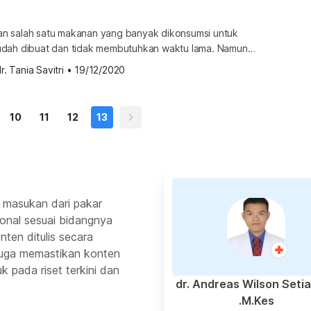
n salah satu makanan yang banyak dikonsumsi untuk
udah dibuat dan tidak membutuhkan waktu lama. Namun
ari dengan maksimal, Anda harus membuat pancake yang
r. Tania Savitri
•
19/12/2020
. Nah, coba cek berbagai resep pancake sehat yang lezat
lah bahan-bahan yang bernutrisi tinggi Sebelum membuat resep
stikan kalau bahan-bahan yang […]
10
11
12
13
 masukan dari pakar
ional sesuai bidangnya
ten ditulis secara
 juga memastikan konten
k pada riset terkini dan
dr. Andreas Wilson Seti
M.Kes.