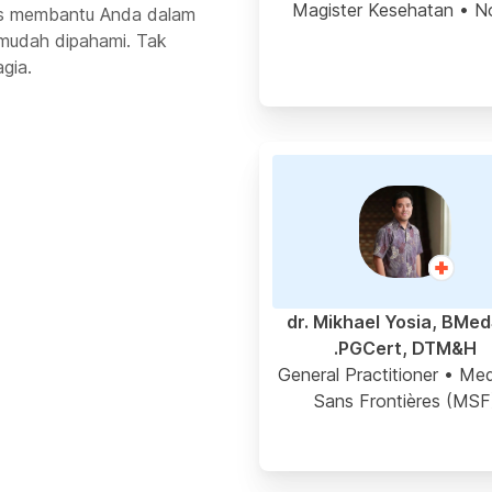
Magister Kesehatan
• N
rus membantu Anda dalam
mudah dipahami. Tak
gia.
dr. Mikhael Yosia, BMed
PGCert, DTM&H.
General Practitioner
• Med
Sans Frontières (MSF