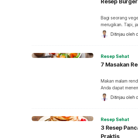
Resep Burger
Bagi seorang vege
merugikan. Tapi, j
membuat “daging” 
Ditinjau oleh 
d
terasa sangat meny
bagaimana caranya
Selain menyehatkan
Resep Sehat
7 Masakan Re
Makan malam renda
Anda dapat menem
bahan. Nyatanya, 
Ditinjau oleh 
d
Makanan rendah k
dan tekanan dara
namun Anda akan m
Resep Sehat
3 Resep Panca
Praktis