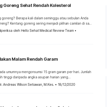
g Goreng Sehat Rendah Kolesterol
 goreng? Berapa kali dalam seminggu atau sebulan Anda
eng? Kentang goreng sering menjadi pilihan camilan di saat
tau bersantai. Anda yang memilih kepraktisan pun lebih
iperiksa oleh 
Hello Sehat Medical Review Team
 •
kentang goreng di restoran cepat saji dibandingkan
. Padahal, jika Anda makan kentang goreng terlalu sering,
l siap menghampiri jantung Anda. […]
 Makan Malam Rendah Garam
ada umumnya mengonsumsi 15 gram garam per hari. Jumlah
 lebih tinggi daripada angka asupan harian yang
 oleh Badan Kesehatan Dunia. Tidak mengherankan,
r. Andreas Wilson Setiawan, M.Kes.
•
18/12/2020
nesia sampai saat ini masih menjadi salah satu momok
ah masyarakat — mencapai 25,8 persen di tahun
an data Riskesdas Departemen Kesehatan […]