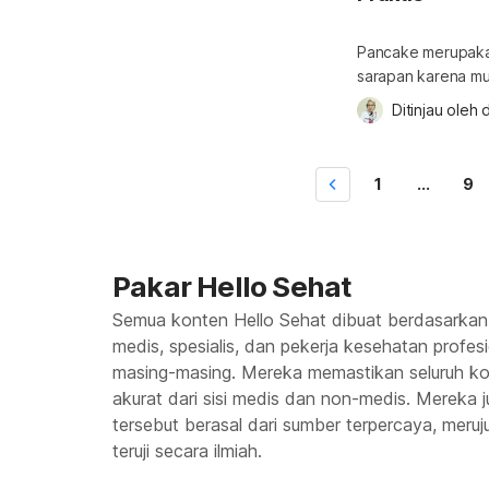
Pancake merupaka
sarapan karena m
untuk mengawali h
Ditinjau oleh 
d
kaya akan nutrisi
berikut ini. Pilih
pancake sehat, pa
1
...
9
Pakar Hello Sehat
Semua konten Hello Sehat dibuat berdasarkan
medis, spesialis, dan pekerja kesehatan profes
masing-masing. Mereka memastikan seluruh kon
akurat dari sisi medis dan non-medis. Mereka
tersebut berasal dari sumber terpercaya, meruju
teruji secara ilmiah.