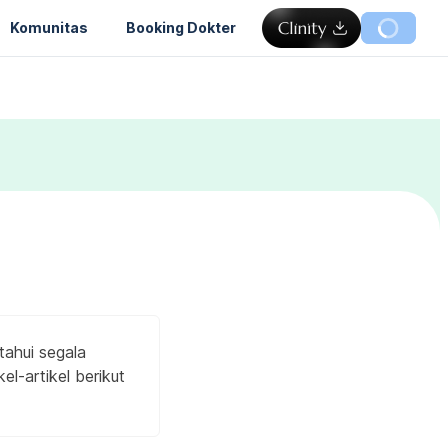
Komunitas
Booking Dokter
ahui segala
l-artikel berikut