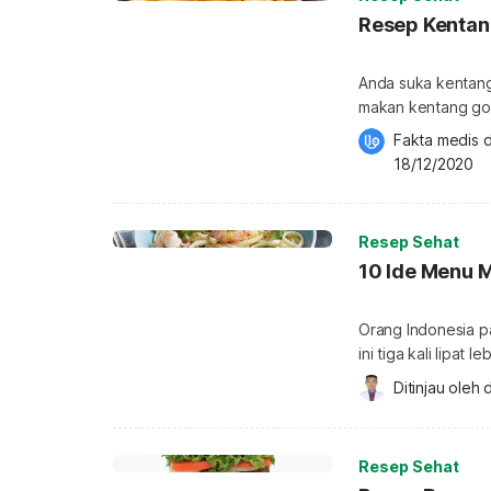
Resep Kentan
Anda suka kentang
makan kentang gor
sedang menonton a
Fakta medis d
menyukai memesan 
18/12/2020
memasaknya sendiri
ancaman kolestero
Resep Sehat
10 Ide Menu
Orang Indonesia p
ini tiga kali lipat
direkomendasikan
Ditinjau oleh 
d
hipertensi di Indo
kesehatan di teng
2013, sesuai deng
Resep Sehat