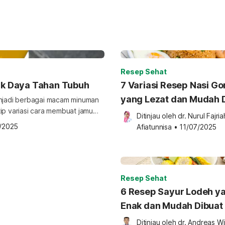
Resep Sehat
k Daya Tahan Tubuh
7 Variasi Resep Nasi G
yang Lezat dan Mudah 
menjadi berbagai macam minuman
ip variasi cara membuat jamu
Ditinjau oleh 
dr. Nurul Fajriah
tuk daya tahan tubuh Temulawak
/2025
Afiatunnisa
•
11/07/2025
orrhiza dipercaya sebagai salah
 Indonesia,
Resep Sehat
6 Resep Sayur Lodeh y
Enak dan Mudah Dibuat
Ditinjau oleh 
dr. Andreas Wi