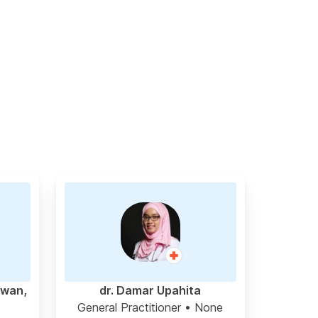
awan,
dr. Damar Upahita
General Practitioner
• None