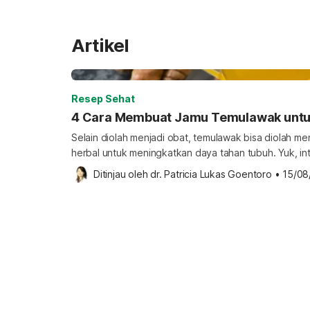
Artikel
Resep Sehat
4 Cara Membuat Jamu Temulawak untu
Selain diolah menjadi obat, temulawak bisa diolah 
herbal untuk meningkatkan daya tahan tubuh. Yuk, int
temulawak di bawah ini! Manfaat jamu temulawak un
Ditinjau oleh 
dr. Patricia Lukas Goentoro
•
15/08
yang juga dikenal dengan nama ilmiah Curcuma xanth
satu bahan super karena memiliki berbagai khasiat kesehatan. Di
temulawak dikonsumsi untuk […]