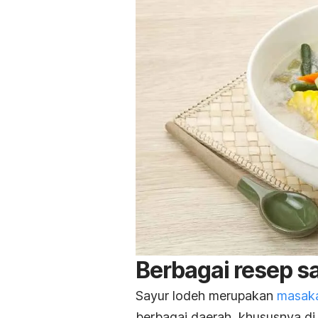
Berbagai resep s
Sayur lodeh merupakan
masaka
berbagai daerah, khususnya di