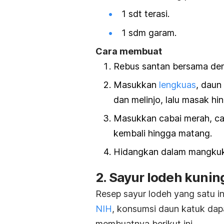
1 sdt terasi.
1 sdm garam.
Cara membuat
Rebus santan bersama den
Masukkan
lengkuas
, daun
dan melinjo, lalu masak h
Masukkan cabai merah, cab
kembali hingga matang.
Hidangkan dalam mangkuk
2. Sayur lodeh kunin
Resep sayur lodeh yang satu i
NIH
, konsumsi daun katuk dapa
membuatnya berikut ini.