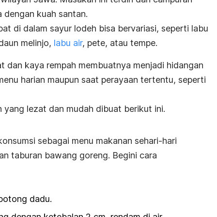
a dengan kuah santan.
at di dalam sayur lodeh bisa bervariasi, seperti labu
daun melinjo,
labu air
, pete, atau tempe.
ezat dan kaya rempah membuatnya menjadi hidangan
 menu harian maupun saat perayaan tertentu, seperti
h yang lezat dan mudah dibuat berikut ini.
ikonsumsi sebagai menu makanan sehari-hari
an taburan bawang goreng. Begini cara
 potong dadu.
ng dengan ketebalan 2 cm, rendam di air.