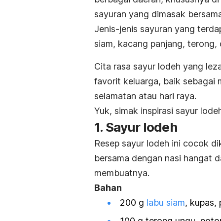
sayuran yang dimasak bersam
Jenis-jenis sayuran yang terdap
siam, kacang panjang, terong, 
Cita rasa sayur lodeh yang l
favorit keluarga, baik sebagai
selamatan atau hari raya.
Yuk, simak inspirasi sayur lode
1. Sayur lodeh
Resep sayur lodeh ini cocok d
bersama dengan nasi hangat d
membuatnya.
Bahan
200 g
labu siam
, kupas,
100 g terong ungu, poto