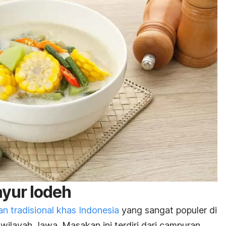
ayur lodeh
n tradisional khas Indonesia
yang sangat populer di
 wilayah Jawa.
Masakan ini terdiri dari campuran