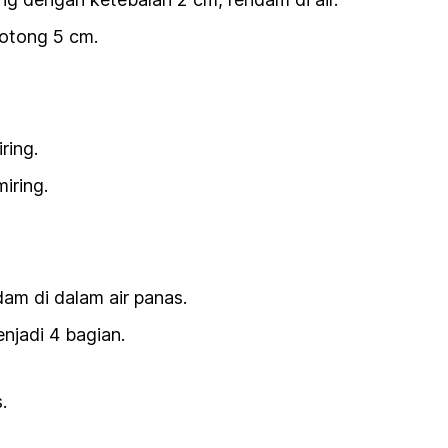
otong 5 cm.
iring.
miring.
am di dalam air panas.
njadi 4 bagian.
.