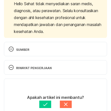
Hello Sehat tidak menyediakan saran medis,
diagnosis, atau perawatan. Selalu konsultasikan
dengan ahli kesehatan profesional untuk
mendapatkan jawaban dan penanganan masalah
kesehatan Anda.
SUMBER
Department of Health & Human Services. (2020). 
Milk. Retrieved 20 February 2024, from 
RIWAYAT PENGERJAAN
https://www.betterhealth.vic.gov.au/health/healthyli
ving/milk
Versi Terbaru
Susu sapi, segar. (n.d). Data Komposisi Pangan 
21/02/2024
Indonesia. Retrieved 20 February 2024, from 
Ditulis oleh 
Nabila Azmi
Apakah artikel ini membantu?
https://www.panganku.org/id-ID/view
Ditinjau secara medis oleh
dr. Patricia Lukas 
Goentoro