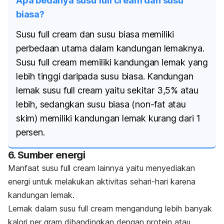
Apa bedanya susu full cream dan susu
biasa?
Susu
full cream
dan susu biasa memiliki
perbedaan utama dalam kandungan lemaknya.
Susu
full cream
memiliki kandungan lemak yang
lebih tinggi daripada susu biasa. Kandungan
lemak susu
full cream
yaitu sekitar 3,5% atau
lebih, sedangkan susu biasa (
non-fat
atau
skim) memiliki kandungan lemak kurang dari 1
persen.
6. Sumber energi
Manfaat susu
full cream
lainnya yaitu menyediakan
energi untuk melakukan aktivitas sehari-hari karena
kandungan lemak.
Lemak dalam susu
full cream
mengandung lebih banyak
kalori per gram dibandingkan dengan protein atau