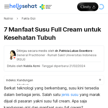
Nutrisi
Fakta Gizi
7 Manfaat Susu Full Cream untuk
Kesehatan Tubuh
Ditinjau secara medis oleh
dr. Patricia Lukas Goentoro
·
General Practitioner
·
Rumah Sakit Universitas Indonesia
(RSUI)
Ditulis oleh
Nabila Azmi
·
Tanggal diperbarui 21/02/2024
Indeks:
Kandungan
Manfaat
Berkat teknologi yang berkembang, susu kini tersedia
Kekurangan
dalam berbagai jenis. Salah satu
jenis susu
yang marak
dijual di pasaran yakni susu
full cream
. Apa saja
kandungan gizi dan manfaat susu
full cream
?