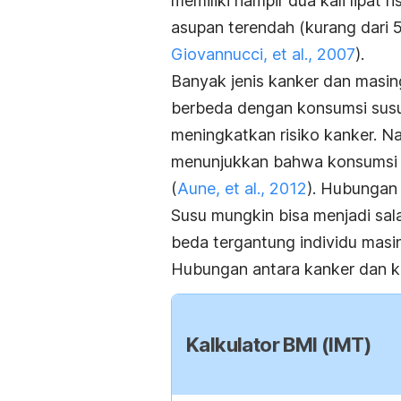
memiliki hampir dua kali lipat 
asupan terendah (kurang dari 5
Giovannucci, et al., 2007
).
Banyak jenis kanker dan masi
berbeda dengan konsumsi susu
meningkatkan risiko kanker. N
menunjukkan bahwa konsumsi s
(
Aune,
et al.,
2012
). Hubungan
Susu mungkin bisa menjadi sala
beda tergantung individu masi
Hubungan antara kanker dan kons
Kalkulator BMI (IMT)