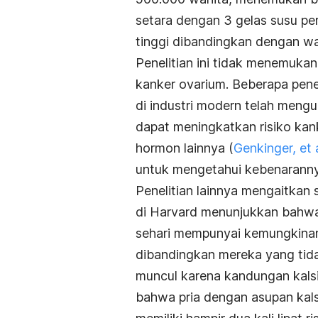
setara dengan 3 gelas susu per 
tinggi dibandingkan dengan wa
Penelitian ini tidak menemuka
kanker ovarium. Beberapa penel
di industri modern telah meng
dapat meningkatkan risiko ka
hormon lainnya (
Genkinger,
et a
untuk mengetahui kebenaranny
Penelitian lainnya mengaitkan 
di Harvard menunjukkan bahwa 
sehari mempunyai kemungkinan r
dibandingkan mereka yang tida
muncul karena kandungan kalsi
bahwa pria dengan asupan kalsi