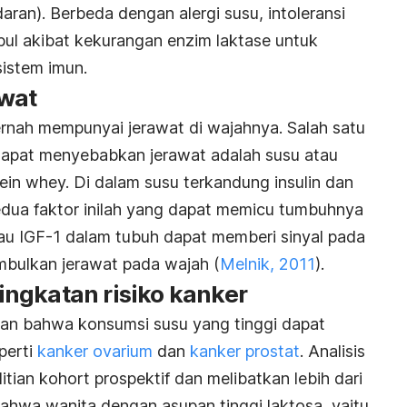
ran). Berbeda dengan alergi susu, intoleransi
bul akibat kekurangan enzim laktase untuk
istem imun.
wat
ernah mempunyai jerawat di wajahnya. Salah satu
apat menyebabkan jerawat adalah susu atau
n whey. Di dalam susu terkandung insulin dan
dua faktor inilah yang dapat memicu tumbuhnya
tau IGF-1 dalam tubuh dapat memberi sinyal pada
mbulkan jerawat pada wajah (
Melnik, 2011
).
ngkatan risiko kanker
kan bahwa konsumsi susu yang tinggi dapat
perti
kanker ovarium
dan
kanker prostat
. Analisis
itian kohort prospektif dan melibatkan lebih dari
hwa wanita dengan asupan tinggi laktosa, yaitu