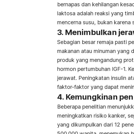
bernapas dan kehilangan kesada
laktosa adalah reaksi yang tim
mencerna susu, bukan karena s
3. Menimbulkan jera
Sebagian besar remaja pasti p
makanan atau minuman yang d
produk yang mengandung protei
hormon pertumbuhan IGF-1. Ke
jerawat. Peningkatan insulin a
faktor-faktor yang dapat meni
4. Kemungkinan peni
Beberapa penelitian menunjuk
meningkatkan risiko kanker, se
yang dikumpulkan dari 12 penel
500.000 wanita, menemukan ba