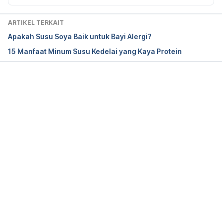
Latest Study of Soy Formula on Children: Challenge 
ARTIKEL TERKAIT
and Benefit. Disampaikan pada IDAI Siang Klinik 
Apakah Susu Soya Baik untuk Bayi Alergi?
Online 17 Mei 2020
15 Manfaat Minum Susu Kedelai yang Kaya Protein
Bhatia, & Greer. (2008, May 1). Use of Soy Protein-
Based Formulas in Infant Feeding. Retrieved June 
2, 2020, from
Memuat...
https://pubmed.ncbi.nlm.nih.gov/18450914/
http://hukor.kemkes.go.id/uploads/produk_hukum/P
MK_No__28_Th_2019_ttg_Angka_Kecukupan_Gizi_Y
ang_Dianjurkan_Untuk_Masyarakat_Indonesia.pdf
Veereman-Wauters, G., Staelens, S., Van de Broek, 
H., Plaskie, K., Wesling, F., Roger, L. C., … Assam, P. 
(2011). Physiological and bifidogenic effects of 
prebiotic supplements in infant formulae. Journal of 
Pediatric Gastroenterology and Nutrition, 52(6), 