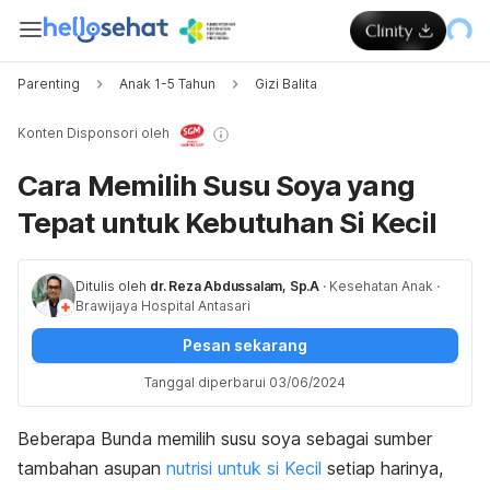
Parenting
Anak 1-5 Tahun
Gizi Balita
Konten Disponsori oleh
Cara Memilih Susu Soya yang
Tepat untuk Kebutuhan Si Kecil
Ditulis oleh
dr. Reza Abdussalam, Sp.A
·
Kesehatan Anak
·
Brawijaya Hospital Antasari
Pesan sekarang
Tanggal diperbarui 03/06/2024
Beberapa Bunda memilih susu soya sebagai sumber
tambahan asupan
nutrisi untuk
si Kecil
setiap harinya,