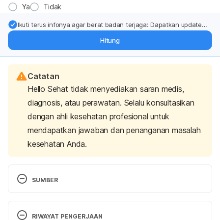
Ya
Tidak
Ikuti terus infonya agar berat badan terjaga: Dapatkan update
dari pakar mengenai dukungan dan perawatan berat badan
Hitung
langsung ke inbox Anda.
Catatan
Hello Sehat tidak menyediakan saran medis,
diagnosis, atau perawatan. Selalu konsultasikan
dengan ahli kesehatan profesional untuk
mendapatkan jawaban dan penanganan masalah
kesehatan Anda.
SUMBER
Okra. (2021). Retrieved 18 February 2021, from 
https://fdc.nal.usda.gov/fdc-app.html#/food-
RIWAYAT PENGERJAAN