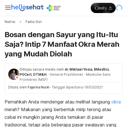
Nutrisi
Fakta Gizi
Bosan dengan Sayur yang Itu-Itu
Saja? Intip 7 Manfaat Okra Merah
yang Mudah Diolah
Ditinjau secara medis oleh
dr. Mikhael Yosia, BMedSci,
PGCert, DTM&H.
·
General Practitioner
·
Medicine Sans
Frontières (MSF)
Ditulis oleh
Fajarina Nurin
·
Tanggal diperbarui 19/03/2021
Pernahkah Anda mendengar atau melihat langsung
okra
merah? Makanan yang berbentuk mirip terong atau
cabai ini mungkin jarang Anda temukan di pasar
tradisional, tetapi ada beberapa pasar swalayan yang