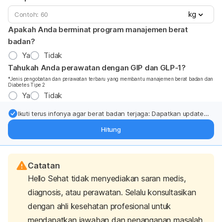
kg
Apakah Anda berminat program manajemen berat
badan?
Ya
Tidak
Tahukah Anda perawatan dengan GIP dan GLP-1?
*Jenis pengobatan dan perawatan terbaru yang membantu manajemen berat badan dan
Diabetes Tipe 2
Ya
Tidak
Ikuti terus infonya agar berat badan terjaga: Dapatkan update
dari pakar mengenai dukungan dan perawatan berat badan
Hitung
langsung ke inbox Anda.
Catatan
Hello Sehat tidak menyediakan saran medis,
diagnosis, atau perawatan. Selalu konsultasikan
dengan ahli kesehatan profesional untuk
mendapatkan jawaban dan penanganan masalah