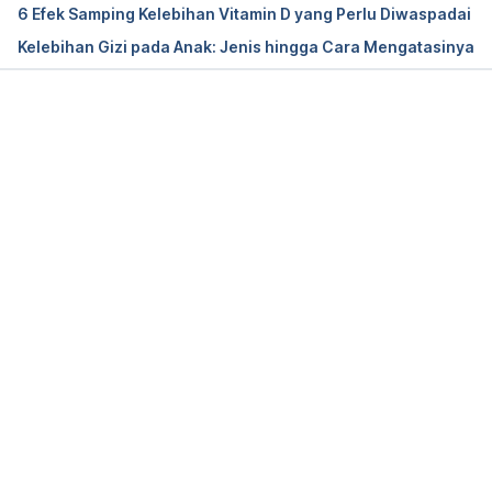
6 Efek Samping Kelebihan Vitamin D yang Perlu Diwaspadai
(2019). Kementerian Kesehatan Republik Indonesia. 
Kelebihan Gizi pada Anak: Jenis hingga Cara Mengatasinya
Retrieved 19 April 2021, from 
http://hukor.kemkes.go.id/uploads/produk_hukum/P
MK_No__28_Th_2019_ttg_Angka_Kecukupan_Gizi_Y
ang_Dianjurkan_Untuk_Masyarakat_Indonesia.pdf
Memuat...