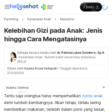
Parenting
Kesehatan Anak
Malnutrisi
Kelebihan Gizi pada Anak: Jenis
hingga Cara Mengatasinya
Ditinjau secara medis oleh
dr. Patricia Lukas Goentoro, Sp.A
·
Kesehatan Anak
·
Rumah Sakit Universitas Indonesia
(RSUI)
Ditulis oleh
Karinta Ariani Setiaputri
·
Tanggal diperbarui
27/03/2025
Indeks:
Definisi
Jenis
Tentu saja orangtua harus memperhatikan
nutrisi anak
Aturan makan
demi tumbuh kembangnya. Akan tetapi, terlalu sering
memberikan makanan, terlebih dalam porsi yang besar,