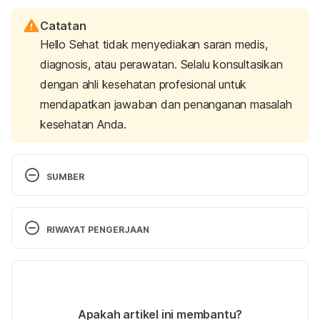
Catatan
Hello Sehat tidak menyediakan saran medis,
diagnosis, atau perawatan. Selalu konsultasikan
dengan ahli kesehatan profesional untuk
mendapatkan jawaban dan penanganan masalah
kesehatan Anda.
SUMBER
Obesity and overweight. (n.d.). Retrieved 
18 March 
2025, 
from https://www.who.int/news-room/fact-
RIWAYAT PENGERJAAN
sheets/detail/obesity-and-overweight
Versi Terbaru
Fact sheets – Malnutrition. (n.d.). Retrieved 
18 
March 2025, 
from https://www.who.int/news-
27/03/2025
room/fact-sheets/detail/malnutrition
Ditulis oleh 
Karinta Ariani Setiaputri
Apakah artikel ini membantu?