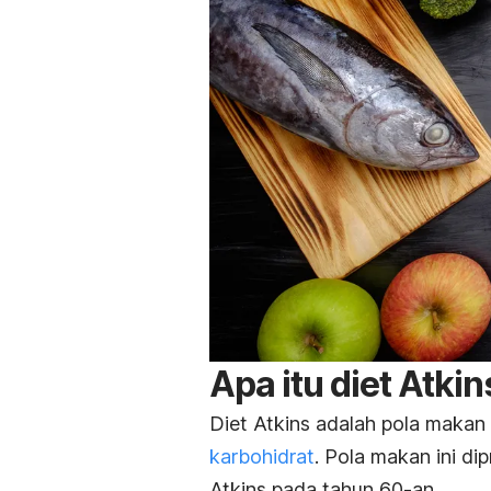
Apa itu diet Atkin
Diet Atkins adalah pola makan 
karbohidrat
. Pola makan ini di
Atkins pada tahun 60-an.