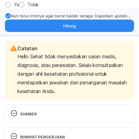
Ya
Tidak
Ikuti terus infonya agar berat badan terjaga: Dapatkan update
dari pakar mengenai dukungan dan perawatan berat badan
Hitung
langsung ke inbox Anda.
Catatan
Hello Sehat tidak menyediakan saran medis,
diagnosis, atau perawatan. Selalu konsultasikan
dengan ahli kesehatan profesional untuk
mendapatkan jawaban dan penanganan masalah
kesehatan Anda.
SUMBER
Webster, A. (2019). Going Low-Fat? Here’s What 
Your Diet Might Be Missing. Food Insight. Retrieved 
RIWAYAT PENGERJAAN