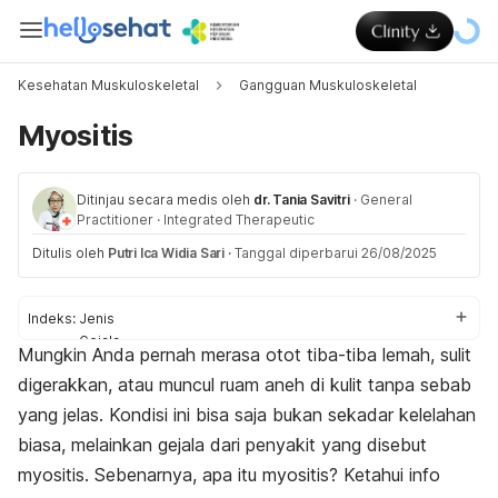
Kesehatan Muskuloskeletal
Gangguan Muskuloskeletal
Myositis
Ditinjau secara medis oleh
dr. Tania Savitri
·
General
Practitioner
·
Integrated Therapeutic
Ditulis oleh
Putri Ica Widia Sari
·
Tanggal diperbarui 26/08/2025
Indeks:
Jenis
Gejala
Mungkin Anda pernah merasa otot tiba-tiba lemah, sulit
Penyebab
digerakkan, atau muncul ruam aneh di kulit tanpa sebab
Faktor risiko
Diagnosis
yang jelas. Kondisi ini bisa saja bukan sekadar kelelahan
Pengobatan
biasa, melainkan gejala dari penyakit yang disebut
Pengobatan di rumah
myositis. Sebenarnya, apa itu myositis? Ketahui info