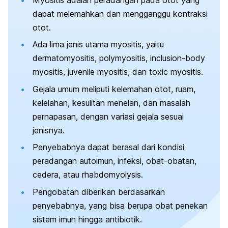
Myositis adalah peradangan pada otot yang
dapat melemahkan dan mengganggu kontraksi
otot.
Ada lima jenis utama myositis, yaitu
dermatomyositis, polymyositis,
inclusion-body
myositis
,
juvenile myositis,
dan
toxic myositis
.
Gejala umum meliputi kelemahan otot, ruam,
kelelahan, kesulitan menelan, dan masalah
pernapasan, dengan variasi gejala sesuai
jenisnya.
Penyebabnya dapat berasal dari kondisi
peradangan autoimun, infeksi, obat-obatan,
cedera, atau rhabdomyolysis.
Pengobatan diberikan berdasarkan
penyebabnya, yang bisa berupa obat penekan
sistem imun hingga antibiotik.