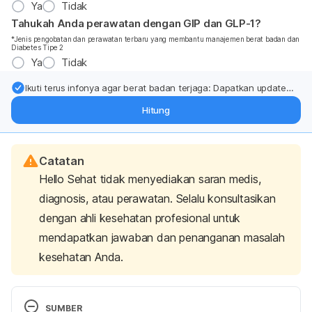
Ya
Tidak
Tahukah Anda perawatan dengan GIP dan GLP-1?
*Jenis pengobatan dan perawatan terbaru yang membantu manajemen berat badan dan
Diabetes Tipe 2
Ya
Tidak
Ikuti terus infonya agar berat badan terjaga: Dapatkan update
dari pakar mengenai dukungan dan perawatan berat badan
Hitung
langsung ke inbox Anda.
Catatan
Hello Sehat tidak menyediakan saran medis,
diagnosis, atau perawatan. Selalu konsultasikan
dengan ahli kesehatan profesional untuk
mendapatkan jawaban dan penanganan masalah
kesehatan Anda.
SUMBER