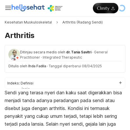
Kesehatan Muskuloskeletal
Arthritis (Radang Sendi)
Arthritis
Ditinjau secara medis oleh
dr. Tania Savitri
·
General
Practitioner
·
Integrated Therapeutic
Ditulis oleh
Ihda Fadila
·
Tanggal diperbarui 08/04/2025
Indeks:
Definisi
Jenis
Sendi yang terasa nyeri dan kaku saat digerakkan bisa
Gejala
menjadi tanda adanya peradangan pada sendi atau
Penyebab
Faktor risiko
disebut juga dengan arthritis. Kondisi ini termasuk
Komplikasi
penyakit yang cukup umum terjadi, tetapi lebih sering
Diagnosis
terjadi pada lansia. Selain nyeri sendi, gejala lain juga
Pengobatan