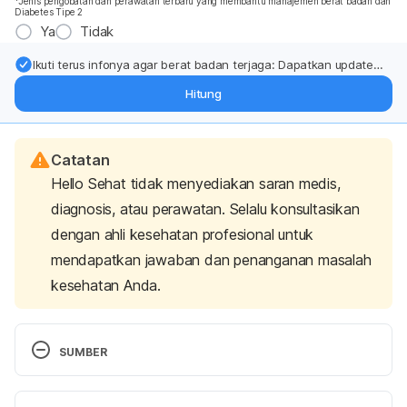
*Jenis pengobatan dan perawatan terbaru yang membantu manajemen berat badan dan
Diabetes Tipe 2
Ya
Tidak
Ikuti terus infonya agar berat badan terjaga: Dapatkan update
dari pakar mengenai dukungan dan perawatan berat badan
Hitung
langsung ke inbox Anda.
Catatan
Hello Sehat tidak menyediakan saran medis,
diagnosis, atau perawatan. Selalu konsultasikan
dengan ahli kesehatan profesional untuk
mendapatkan jawaban dan penanganan masalah
kesehatan Anda.
SUMBER
What Is Arthritis?: Arthritis Foundation. (n.d.). 