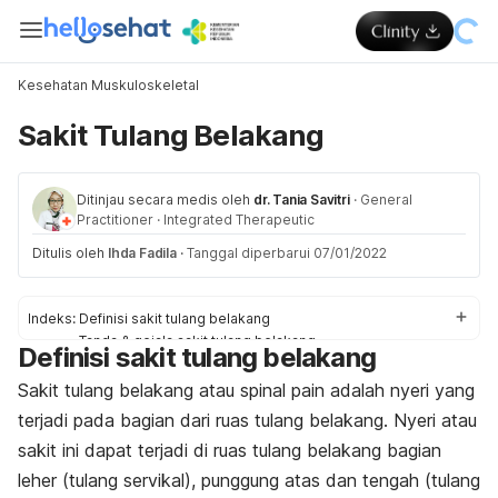
Kesehatan Muskuloskeletal
Sakit Tulang Belakang
Ditinjau secara medis oleh
dr. Tania Savitri
·
General
Practitioner
·
Integrated Therapeutic
Ditulis oleh
Ihda Fadila
·
Tanggal diperbarui 07/01/2022
Indeks:
Definisi sakit tulang belakang
Tanda & gejala sakit tulang belakang
Definisi sakit tulang belakang
Penyebab sakit tulang belakang
Faktor risiko sakit tulang belakang
Sakit tulang belakang atau
spinal pain
adalah nyeri yang
Diagnosis & pengobatan sakit tulang belakang
terjadi pada bagian dari ruas tulang belakang. Nyeri atau
Pengobatan sakit tulang belakang di rumah
sakit ini dapat terjadi di ruas tulang belakang bagian
Pencegahan sakit tulang belakang
leher (tulang servikal), punggung atas dan tengah (tulang