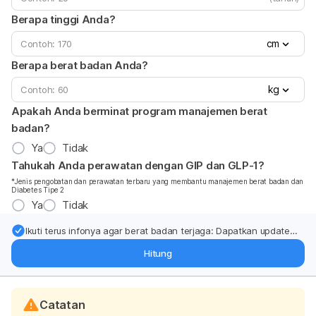
Berapa tinggi Anda?
cm
Berapa berat badan Anda?
kg
Apakah Anda berminat program manajemen berat
badan?
Ya
Tidak
Tahukah Anda perawatan dengan GIP dan GLP-1?
*Jenis pengobatan dan perawatan terbaru yang membantu manajemen berat badan dan
Diabetes Tipe 2
Ya
Tidak
Ikuti terus infonya agar berat badan terjaga: Dapatkan update
dari pakar mengenai dukungan dan perawatan berat badan
Hitung
langsung ke inbox Anda.
Catatan