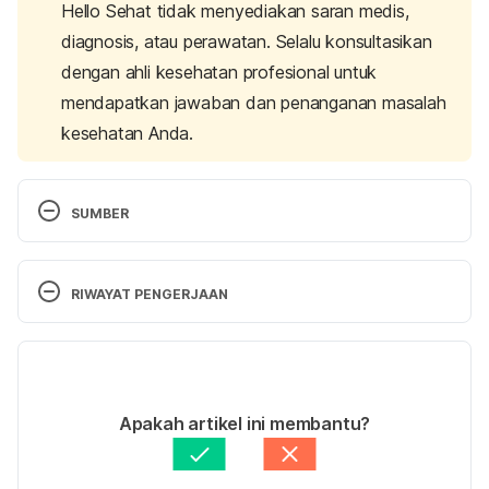
Hello Sehat tidak menyediakan saran medis,
diagnosis, atau perawatan. Selalu konsultasikan
dengan ahli kesehatan profesional untuk
mendapatkan jawaban dan penanganan masalah
kesehatan Anda.
SUMBER
AANS. 2020. Spinal Pain – Symptoms, Diagnosis 
and Treatments. (2020). 
RIWAYAT PENGERJAAN
https://www.aans.org/en/Patients/Neurosurgical-
Conditions-and-Treatments/Spinal-Pain. Accessed 
Versi Terbaru
December 10, 2020.
07/01/2022
Intermountain Healthcare. 2020. Spinal Pain | Pain 
Ditulis oleh 
Ihda Fadila
Apakah artikel ini membantu?
Management. 
Ditinjau secara medis oleh
dr. Tania Savitri
https://intermountainhealthcare.org/services/pain-
Diperbarui oleh: 
Nanda Saputri