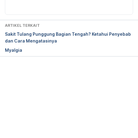
management/conditions/back-and-spine-
pain/spinal-pain/. Accessed December 10, 2020.
Mayo Clinic. 2020. Back pain. 
ARTIKEL TERKAIT
https://www.mayoclinic.org/diseases-
Sakit Tulang Punggung Bagian Tengah? Ketahui Penyebab
conditions/back-pain/symptoms-causes/syc-
dan Cara Mengatasinya
20369906. Accessed December 10, 2020.
Myalgia
Mayo Clinic. 2020. Herniated disk. 
https://www.mayoclinic.org/diseases-
conditions/herniated-disk/symptoms-causes/syc-
Memuat...
20354095 Accessed December 10, 2020.
Mayo Clinic. 2020. Sciatica. 
https://www.mayoclinic.org/diseases-
conditions/sciatica/symptoms-causes/syc-
20377435. Accessed December 10, 2020.
Parkin-Smith, G. F., Amorin-Woods, L. G., Davies, S. 