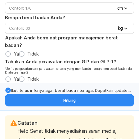
cm
Berapa berat badan Anda?
kg
Apakah Anda berminat program manajemen berat
badan?
Ya
Tidak
Tahukah Anda perawatan dengan GIP dan GLP-1?
*Jenis pengobatan dan perawatan terbaru yang membantu manajemen berat badan dan
Diabetes Tipe 2
Ya
Tidak
Ikuti terus infonya agar berat badan terjaga: Dapatkan update
dari pakar mengenai dukungan dan perawatan berat badan
Hitung
langsung ke inbox Anda.
Catatan
Hello Sehat tidak menyediakan saran medis,