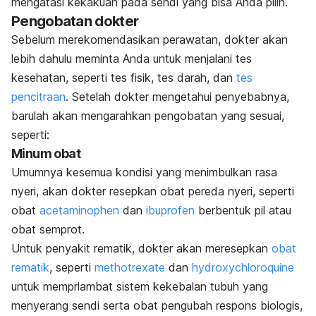
mengatasi kekakuan pada sendi yang bisa Anda pilih.
Pengobatan dokter
Sebelum merekomendasikan perawatan, dokter akan
lebih dahulu meminta Anda untuk menjalani tes
kesehatan, seperti tes fisik, tes darah, dan
tes
pencitraan
. Setelah dokter mengetahui penyebabnya,
barulah akan mengarahkan pengobatan yang sesuai,
seperti:
Minum obat
Umumnya kesemua kondisi yang menimbulkan rasa
nyeri, akan dokter resepkan obat pereda nyeri, seperti
obat
acetaminophen
dan
ibuprofen
berbentuk pil atau
obat semprot.
Untuk penyakit rematik, dokter akan meresepkan
obat
rematik
, seperti
methotrexate
dan
hydroxychloroquine
untuk memprlambat sistem kekebalan tubuh yang
menyerang sendi serta obat pengubah respons biologis,