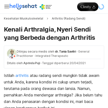
Kesehatan Muskuloskeletal
Arthritis (Radang Sendi)
Kenali Arthralgia, Nyeri Sendi
yang Berbeda dengan Arthritis
Ditinjau secara medis oleh
dr. Tania Savitri
·
General
Practitioner
·
Integrated Therapeutic
Ditulis oleh
Aprinda Puji
·
Tanggal diperbarui 20/04/2021
Istilah
arthritis
atau radang sendi mungkin tidak awam
untuk Anda, karena kondisi ini cukup umum terjadi,
terutama pada orang dewasa dan lansia. Namun,
pernahkan Anda mendengar arthralgia? Jika belum tahu
dan Anda penasaran dengan kondisi ini, mari baca