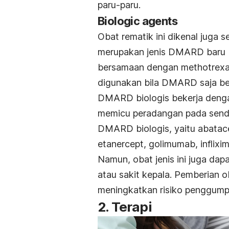
paru-paru.
Biologic agents
Obat rematik ini dikenal juga 
merupakan jenis DMARD baru (D
bersamaan dengan methotrexa
digunakan bila DMARD saja bel
DMARD biologis bekerja denga
memicu peradangan pada sendi 
DMARD biologis, yaitu abatace
etanercept, golimumab, inflixim
Namun, obat jenis ini juga da
atau sakit kepala. Pemberian ob
meningkatkan risiko penggumpa
2. Terapi