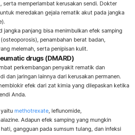
, serta memperlambat kerusakan sendi. Dokter
untuk meredakan gejala rematik akut pada jangka
e
).
d jangka panjang bisa menimbulkan efek samping
ng (osteoporosis), penambahan berat badan,
ng melemah, serta penipisan kulit.
heumatic drugs (DMARD)
bat perkembangan penyakit rematik dan
 dan jaringan lainnya dari kerusakan permanen.
memblokir efek dari zat kimia yang dilepaskan ketika
endi Anda.
 yaitu
methotrexate
, leflunomide,
salazine. Adapun efek samping yang mungkin
 hati, gangguan pada sumsum tulang, dan infeksi