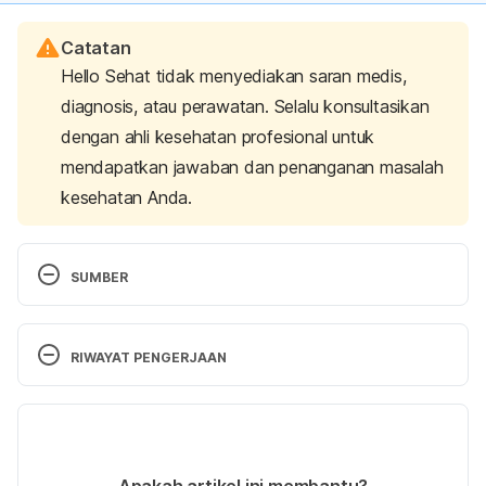
Catatan
Hello Sehat tidak menyediakan saran medis,
diagnosis, atau perawatan. Selalu konsultasikan
dengan ahli kesehatan profesional untuk
mendapatkan jawaban dan penanganan masalah
kesehatan Anda.
SUMBER
Fracture Risk Factors. 
American Bone Health. 
(2022). Retrieved 30 August 2022, from 
RIWAYAT PENGERJAAN
https://americanbonehealth.org/fracture/fracture-
risk-factors/.
Versi Terbaru
Fracture: Diagnosis, Complications and Prevention. 
03/10/2022
American International Medical University. (2022). 
Ditulis oleh 
Ihda Fadila
Apakah artikel ini membantu?