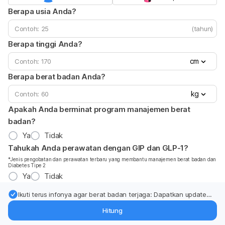
Berapa usia Anda?
(tahun)
Berapa tinggi Anda?
cm
Berapa berat badan Anda?
kg
Apakah Anda berminat program manajemen berat
badan?
Ya
Tidak
Tahukah Anda perawatan dengan GIP dan GLP-1?
*Jenis pengobatan dan perawatan terbaru yang membantu manajemen berat badan dan
Diabetes Tipe 2
Ya
Tidak
Ikuti terus infonya agar berat badan terjaga: Dapatkan update
dari pakar mengenai dukungan dan perawatan berat badan
Hitung
langsung ke inbox Anda.