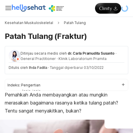
Kesehatan Muskuloskeletal
Patah Tulang
Patah Tulang (Fraktur)
Ditinjau secara medis oleh
dr. Carla Pramudita Susanto
·
General Practitioner
·
Klinik Laboratorium Pramita
Ditulis oleh
Ihda Fadila
·
Tanggal diperbarui 03/10/2022
Indeks:
Pengertian
Jenis-jenis
Pernahkah Anda membayangkan atau mungkin
Tanda dan gejala
merasakan bagaimana rasanya ketika tulang patah?
Penyebab
Faktor risiko
Tentu sangat menyakitkan, bukan?
Komplikasi
Diagnosis
Pengobatan
Pengobatan rumahan