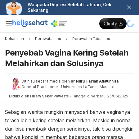
Waspadai Depresi Setelah Lahiran, Cek
Sekarang!
Kehamilan
Perawatan Ibu
Perawatan Tubuh Ibu
Penyebab Vagina Kering Setelah
Melahirkan dan Solusinya
Ditinjau secara medis oleh
dr. Nurul Fajriah Afiatunnisa
·
General Practitioner
·
Universitas La Tansa Mashiro
Ditulis oleh
Hillary Sekar Pawestri
·
Tanggal diperbarui 25/06/2025
Sebagian wanita mungkin menyadari bahwa vaginanya
terasa lebih kering setelah melahirkan. Meskipun normal
dan bisa membaik dengan sendirinya, tak bisa dipungkiri
bahwa kondisi ini membuat beberapa orang merasa