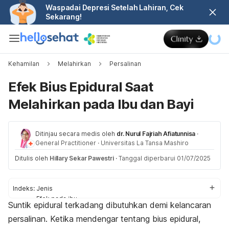
Waspadai Depresi Setelah Lahiran, Cek
Sekarang!
Kehamilan
Melahirkan
Persalinan
Efek Bius Epidural Saat
Melahirkan pada Ibu dan Bayi
Ditinjau secara medis oleh
dr. Nurul Fajriah Afiatunnisa
·
General Practitioner
·
Universitas La Tansa Mashiro
Ditulis oleh
Hillary Sekar Pawestri
·
Tanggal diperbarui 01/07/2025
Indeks:
Jenis
Efek pada ibu
Suntik epidural terkadang dibutuhkan demi kelancaran
Efek pada bayi
persalinan. Ketika mendengar tentang bius epidural,