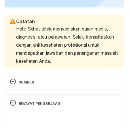
Catatan
Hello Sehat tidak menyediakan saran medis,
diagnosis, atau perawatan. Selalu konsultasikan
dengan ahli kesehatan profesional untuk
mendapatkan jawaban dan penanganan masalah
kesehatan Anda.
SUMBER
Epidurals and Spinals during labor FAQs
. (n.d.). 
Boston Hospital & Medical Center – Brigham and 
RIWAYAT PENGERJAAN
Women’s Hospital. Retrieved 20 June 2025, from 
https://www.brighamandwomens.org/anesthesiolog
Versi Terbaru
y-and-pain-medicine/pain-free-birthing/epidurals-
and-spinals-faqs
01/07/2025