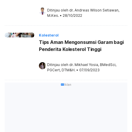
Ditinjau oleh 
dr. Andreas Wilson Setiawan, 
M.Kes.
•
28/10/2022
Kolesterol
Tips Aman Mengonsumsi Garam bagi
Penderita Kolesterol Tinggi
Ditinjau oleh 
dr. Mikhael Yosia, BMedSci, 
PGCert, DTM&H.
•
07/09/2023
Iklan