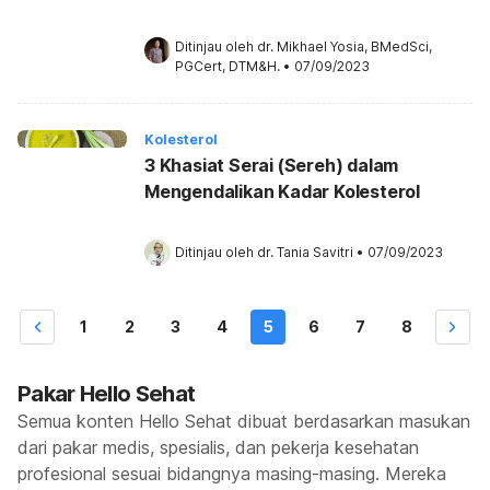
Ditinjau oleh 
dr. Mikhael Yosia, BMedSci, 
PGCert, DTM&H.
•
07/09/2023
Kolesterol
3 Khasiat Serai (Sereh) dalam
Mengendalikan Kadar Kolesterol
Ditinjau oleh 
dr. Tania Savitri
•
07/09/2023
1
2
3
4
5
6
7
8
Pakar Hello Sehat
Semua konten Hello Sehat dibuat berdasarkan masukan
dari pakar medis, spesialis, dan pekerja kesehatan
profesional sesuai bidangnya masing-masing. Mereka