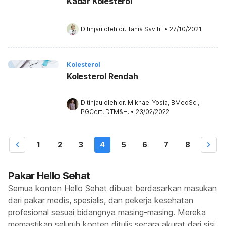
Kadar Kolesterol
Ditinjau oleh 
dr. Tania Savitri
•
27/10/2021
Kolesterol
Kolesterol Rendah
Ditinjau oleh 
dr. Mikhael Yosia, BMedSci, 
PGCert, DTM&H.
•
23/02/2022
1
2
3
4
5
6
7
8
Pakar Hello Sehat
Semua konten Hello Sehat dibuat berdasarkan masukan
dari pakar medis, spesialis, dan pekerja kesehatan
profesional sesuai bidangnya masing-masing. Mereka
memastikan seluruh konten ditulis secara akurat dari sisi