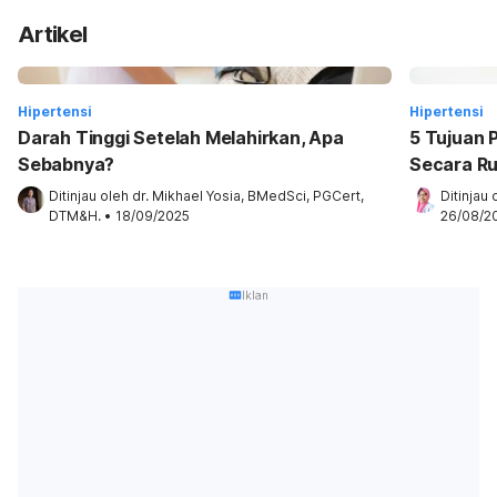
Artikel
Hipertensi
Hipertensi
Darah Tinggi Setelah Melahirkan, Apa
5 Tujuan 
Sebabnya?
Secara Ru
Ditinjau oleh 
dr. Mikhael Yosia, BMedSci, PGCert, 
Ditinjau 
DTM&H.
•
18/09/2025
26/08/2
Iklan