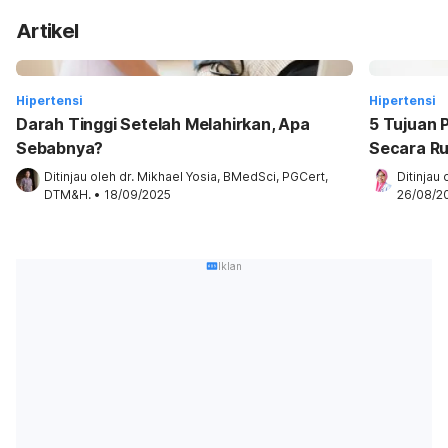
Artikel
Hipertensi
Hipertensi
Darah Tinggi Setelah Melahirkan, Apa
5 Tujuan 
Sebabnya?
Secara Ru
Ditinjau oleh 
dr. Mikhael Yosia, BMedSci, PGCert, 
Ditinjau 
DTM&H.
•
18/09/2025
26/08/2
Iklan