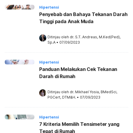
Hipertensi
Penyebab dan Bahaya Tekanan Darah
Tinggi pada Anak Muda
Ditinjau oleh 
dr. S.T. Andreas, M.Ked(Ped), 
Sp.A
•
07/09/2023
Hipertensi
Panduan Melakukan Cek Tekanan
Darah di Rumah
Ditinjau oleh 
dr. Mikhael Yosia, BMedSci, 
PGCert, DTM&H.
•
07/09/2023
Hipertensi
7 Kriteria Memilih Tensimeter yang
Tepat di Rumah