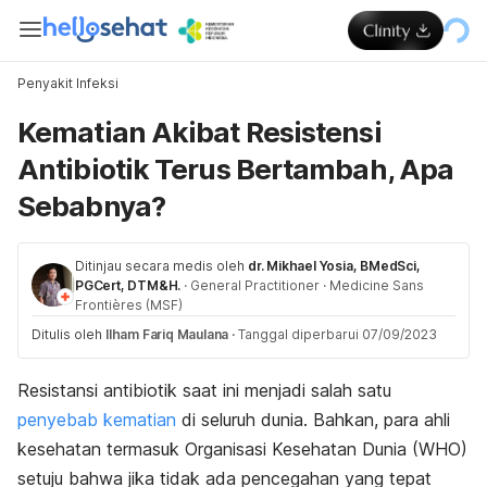
Penyakit Infeksi
Kematian Akibat Resistensi
Antibiotik Terus Bertambah, Apa
Sebabnya?
Ditinjau secara medis oleh
dr. Mikhael Yosia, BMedSci,
PGCert, DTM&H.
·
General Practitioner
·
Medicine Sans
Frontières (MSF)
Ditulis oleh
Ilham Fariq Maulana
·
Tanggal diperbarui 07/09/2023
Resistansi antibiotik saat ini menjadi salah satu
penyebab kematian
di seluruh dunia. Bahkan, para ahli
kesehatan termasuk Organisasi Kesehatan Dunia (WHO)
setuju bahwa jika tidak ada pencegahan yang tepat