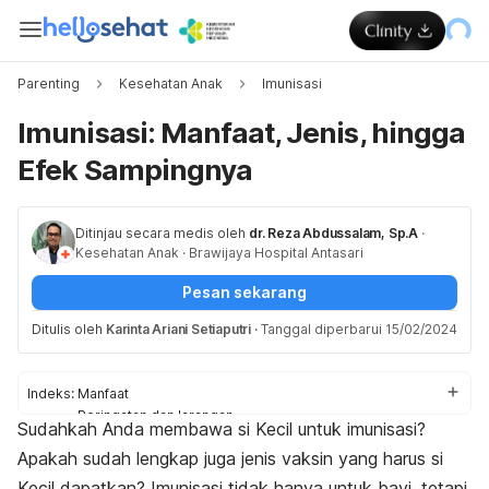
Parenting
Kesehatan Anak
Imunisasi
Imunisasi: Manfaat, Jenis, hingga
Efek Sampingnya
Ditinjau secara medis oleh
dr. Reza Abdussalam, Sp.A
·
Kesehatan Anak
·
Brawijaya Hospital Antasari
Pesan sekarang
Ditulis oleh
Karinta Ariani Setiaputri
·
Tanggal diperbarui 15/02/2024
Indeks:
Manfaat
Peringatan dan larangan
Sudahkah Anda membawa si Kecil untuk imunisasi?
Persiapan
Apakah sudah lengkap juga jenis vaksin yang harus si
Jenis
Benarkah membuat kebal?
Kecil dapatkan? Imunisasi tidak hanya untuk bayi, tetapi