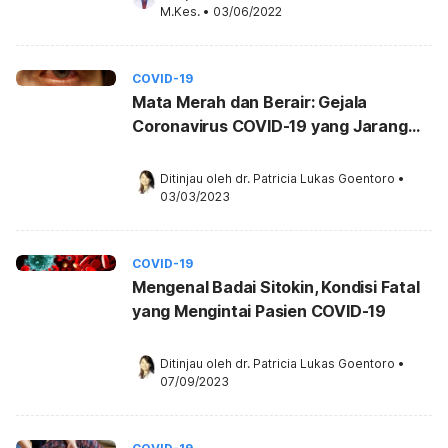
M.Kes.
•
03/06/2022
COVID-19
Mata Merah dan Berair: Gejala
Coronavirus COVID-19 yang Jarang
Diketahui
Ditinjau oleh 
dr. Patricia Lukas Goentoro
•
03/03/2023
COVID-19
Mengenal Badai Sitokin, Kondisi Fatal
yang Mengintai Pasien COVID-19
Ditinjau oleh 
dr. Patricia Lukas Goentoro
•
07/09/2023