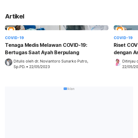
Artikel
COVID-19
COVID-19
Tenaga Medis Melawan COVID-19:
Riset COVI
Bertugas Saat Ayah Berpulang
dengan An
Ditulis oleh 
dr. Noviantoro Sunarko Putro, 
Ditinjau 
Sp.PD.
•
22/05/2023
22/05/2
Iklan