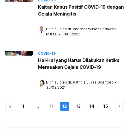
COVID-19
Kaitan Kasus Positif COVID-19 dengan
Gejala Meningitis
Ditinjau oleh 
dr. Andreas Wilson Setiawan, 
M.Kes.
•
30/03/2021
COVID-19
Hal-Hal yang Harus Dilakukan Ketika
Merasakan Gejala COVID-19
Ditinjau oleh 
dr. Patricia Lukas Goentoro
•
30/03/2021
1
...
11
12
13
14
15