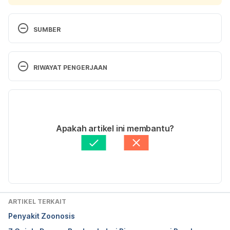
SUMBER
New coronavirus may spread as an airborne 
aerosol, like SARS. (2020). Retrieved 6 April 2020, 
RIWAYAT PENGERJAAN
from 
https://www.livescience.com/coronavirus-
can-spread-as-an-aerosol.html
Versi Terbaru
03/06/2022
Coronavirus Transmission: How Does the 2019 
Ditulis oleh 
Ulfa
Apakah artikel ini membantu?
Coronavirus Spread?. (2020). Retrieved 6 April 
Ditinjau secara medis oleh
dr. Andreas Wilson 
2020, from 
Setiawan, M.Kes.
Diperbarui oleh: 
Angelin Putri Syah
https://www.healthline.com/health/coronavirus-
transmission#from-person-to-person
ARTIKEL TERKAIT
Ong, S., Tan, Y., Chia, P., Lee, T., Ng, O., Wong, M., 
Penyakit Zoonosis
& Marimuthu, K. (2020). Air, Surface Environmental, 